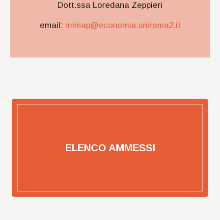
Dott.ssa Loredana Zeppieri
email:
mimap@economia.uniroma2.it
ELENCO AMMESSI