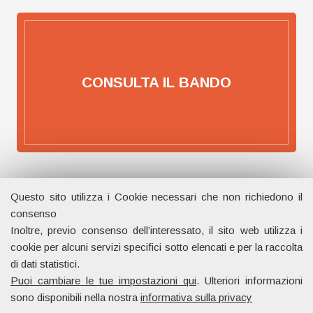
CONSULTA IL BANDO
Questo sito utilizza i Cookie necessari che non richiedono il
consenso
Inoltre, previo consenso dell’interessato, il sito web utilizza i
LE
NEWS
cookie per alcuni servizi specifici sotto elencati e per la raccolta
Approfondimenti sul mondo del
Project Management
,
di dati statistici.
della
Trasformazione Digitale
e dell’
innovazione nella
Puoi cambiare le tue impostazioni qui
. Ulteriori informazioni
Pubblica Amministrazione
per rispondere alle principali
sono disponibili nella nostra
informativa sulla privacy
domande di un settore in continua evoluzione.