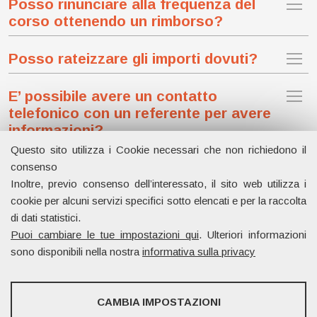
Posso rinunciare alla frequenza del
corso ottenendo un rimborso?
Posso rateizzare gli importi dovuti?
E’ possibile avere un contatto
telefonico con un referente per avere
informazioni?
Questo sito utilizza i Cookie necessari che non richiedono il
consenso
Inoltre, previo consenso dell’interessato, il sito web utilizza i
Dipartimento di Management e Diritto
cookie per alcuni servizi specifici sotto elencati e per la raccolta
Università degli studi di Roma Tor Vergata
di dati statistici.
Via Columbia, 2
Puoi cambiare le tue impostazioni qui
. Ulteriori informazioni
00133 Rome (Italy)
sono disponibili nella nostra
informativa sulla privacy
SERVIZI FACOLTATVI
CAMBIA IMPOSTAZIONI
Questi cookie vengono utilizzati per abilitare servizi di terze parti